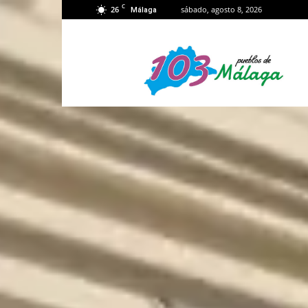
C
26
sábado, agosto 8, 2026
Málaga
103
Málaga