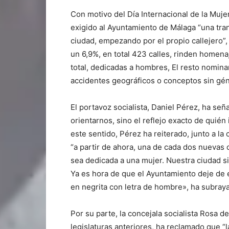
Con motivo del Día Internacional de la Muje
exigido al Ayuntamiento de Málaga “una tran
ciudad, empezando por el propio callejero”,
un 6,9%, en total 423 calles, rinden homenaj
total, dedicadas a hombres, El resto nominan
accidentes geográficos o conceptos sin gé
El portavoz socialista, Daniel Pérez, ha señ
orientarnos, sino el reflejo exacto de quién
este sentido, Pérez ha reiterado, junto a la
“a partir de ahora, una de cada dos nuevas
sea dedicada a una mujer. Nuestra ciudad 
Ya es hora de que el Ayuntamiento deje de e
en negrita con letra de hombre», ha subraya
Por su parte, la concejala socialista Rosa d
legislaturas anteriores, ha reclamado que “