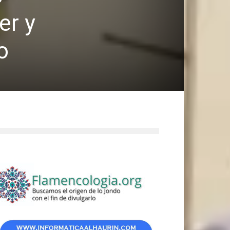
er y
o