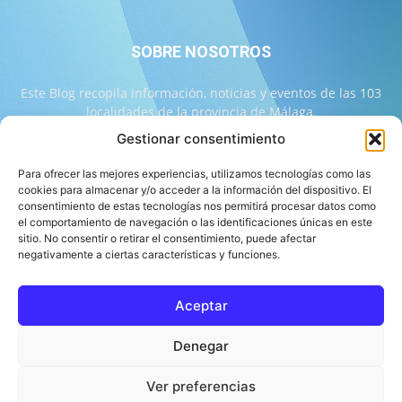
SOBRE NOSOTROS
Este Blog recopila información, noticias y eventos de las 103
localidades de la provincia de Málaga.
Gestionar consentimiento
Contáctanos:
info@103malaga.com
Para ofrecer las mejores experiencias, utilizamos tecnologías como las
cookies para almacenar y/o acceder a la información del dispositivo. El
consentimiento de estas tecnologías nos permitirá procesar datos como
SÍGUENOS
el comportamiento de navegación o las identificaciones únicas en este
sitio. No consentir o retirar el consentimiento, puede afectar
negativamente a ciertas características y funciones.
Aceptar
Sobre 103 Málaga
Equipo de 103 Málaga
Política Editorial
Denegar
Política de Correcciones
Aviso Legal
Contacto
Compromiso con la Provincia
Política de cookies
Ver preferencias