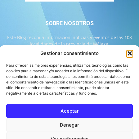
SOBRE NOSOTROS
Este Blog recopila información, noticias y eventos de las 103
localidades de la provincia de Málaga.
Gestionar consentimiento
Contáctanos:
info@103malaga.com
Para ofrecer las mejores experiencias, utilizamos tecnologías como las
cookies para almacenar y/o acceder a la información del dispositivo. El
consentimiento de estas tecnologías nos permitirá procesar datos como
SÍGUENOS
el comportamiento de navegación o las identificaciones únicas en este
sitio. No consentir o retirar el consentimiento, puede afectar
negativamente a ciertas características y funciones.
Aceptar
Sobre 103 Málaga
Equipo de 103 Málaga
Política Editorial
Denegar
Política de Correcciones
Aviso Legal
Contacto
Compromiso con la Provincia
Política de cookies
Ver preferencias