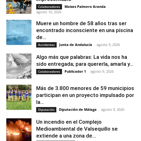
Moises Palmero Aranda
-
Colaboradores
agosto 10, 2026
Muere un hombre de 58 años tras ser
encontrado inconsciente en una piscina
de...
Junta de Andalucía
-
agosto 9, 2026
Accidentes
Algo más que palabras: La vida nos ha
sido entregada; para quererla, amarla y...
Publicador 1
-
agosto 9, 2026
Colaboradores
Más de 3.800 menores de 59 municipios
participan en un proyecto impulsado por
la...
Diputación de Málaga
-
agosto 9, 2026
Diputación
Un incendio en el Complejo
Medioambiental de Valsequillo se
extiende a una zona de...