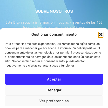
SOBRE NOSOTROS
Este Blog recopila información, noticias y eventos de las 103
localidades de la provincia de Málaga.
Gestionar consentimiento
Contáctanos:
info@103malaga.com
Para ofrecer las mejores experiencias, utilizamos tecnologías como las
cookies para almacenar y/o acceder a la información del dispositivo. El
consentimiento de estas tecnologías nos permitirá procesar datos como
SÍGUENOS
el comportamiento de navegación o las identificaciones únicas en este
sitio. No consentir o retirar el consentimiento, puede afectar
negativamente a ciertas características y funciones.
Aceptar
Sobre 103 Málaga
Equipo de 103 Málaga
Política Editorial
Denegar
Política de Correcciones
Aviso Legal
Contacto
Compromiso con la Provincia
Política de cookies
Ver preferencias
© 103 Málaga 2026 Diseñado por Informática Alhaurín