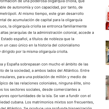
formación de una poderosa oligarquía criolla, que
able de autonomía y con capacidad, por tanto, de
 metrópoli. Al mismo tiempo, este gran desarrollo
l de acumulación de capital para la oligarquía
os, la oligarquía criolla se entronca familiarmente
altas jerarquías de la administración colonial, accede a
 Estado español, a títulos de nobleza que la
n un caso único en la historia del colonialismo
dirigido por la misma oligarquía criolla.
uba y España sobrepasan con mucho el ámbito de las
o de la sociedad, a ambos lados del Atlántico. Entre
insulares, para una población de millón y medio de
ípico de las relaciones coloniales, ninguna élite, sino
os los sectores sociales, desde comerciantes a
ores oportunidades de la isla. Se van a fundir con el
ciedad cubana. Los matrimonios mixtos son frecuentes,
del Atlántico. Se produce una profunda hispanización