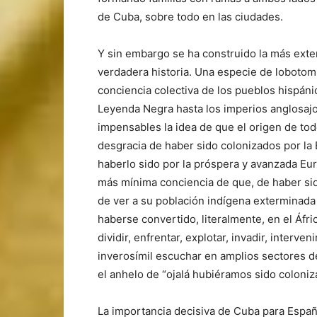
de Cuba, sobre todo en las ciudades.
Y sin embargo se ha construido la más exten
verdadera historia. Una especie de lobotom
conciencia colectiva de los pueblos hispáni
Leyenda Negra hasta los imperios anglosaj
impensables la idea de que el origen de to
desgracia de haber sido colonizados por la E
haberlo sido por la próspera y avanzada Eu
más mínima conciencia de que, de haber sido
de ver a su población indígena exterminada
haberse convertido, literalmente, en el Áfr
dividir, enfrentar, explotar, invadir, interve
inverosímil escuchar en amplios sectores de
el anhelo de “ojalá hubiéramos sido coloni
La importancia decisiva de Cuba para España