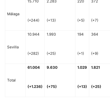
15.710
2.283
220
372
Málaga
(+244)
(+13)
(+5)
(+7)
10.944
1.993
194
364
Sevilla
(+282)
(+25)
(+1)
(+9)
61
.004
9
.630
1.029
1
.821
Total
(
+
1.236)
(
+
75)
(
+13)
(
+
25)