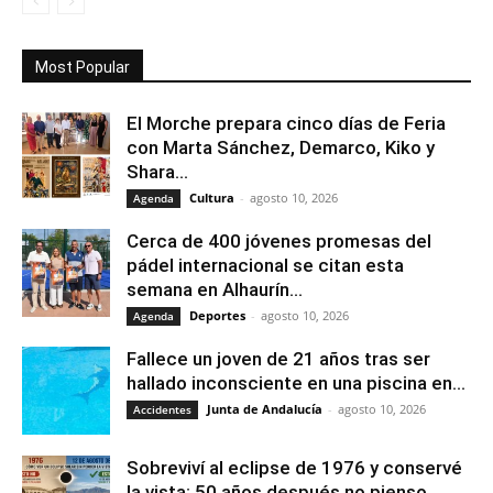
Most Popular
El Morche prepara cinco días de Feria
con Marta Sánchez, Demarco, Kiko y
Shara...
Cultura
-
agosto 10, 2026
Agenda
Cerca de 400 jóvenes promesas del
pádel internacional se citan esta
semana en Alhaurín...
Deportes
-
agosto 10, 2026
Agenda
Fallece un joven de 21 años tras ser
hallado inconsciente en una piscina en...
Junta de Andalucía
-
agosto 10, 2026
Accidentes
Sobreviví al eclipse de 1976 y conservé
la vista: 50 años después no pienso...