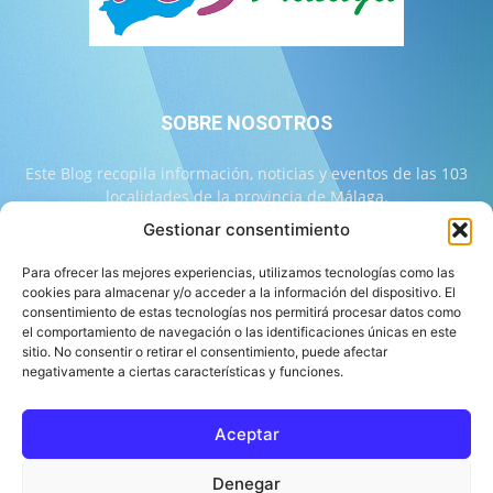
SOBRE NOSOTROS
Este Blog recopila información, noticias y eventos de las 103
localidades de la provincia de Málaga.
Gestionar consentimiento
Contáctanos:
info@103malaga.com
Para ofrecer las mejores experiencias, utilizamos tecnologías como las
cookies para almacenar y/o acceder a la información del dispositivo. El
consentimiento de estas tecnologías nos permitirá procesar datos como
SÍGUENOS
el comportamiento de navegación o las identificaciones únicas en este
sitio. No consentir o retirar el consentimiento, puede afectar
negativamente a ciertas características y funciones.
Aceptar
Sobre 103 Málaga
Equipo de 103 Málaga
Política Editorial
Denegar