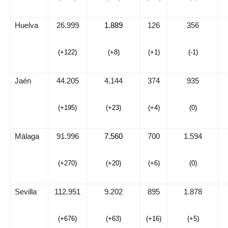
Huelva
26.999
1.889
126
356
(+122)
(+8)
(+1)
(-1)
Jaén
44.205
4.144
374
935
(+195)
(+23)
(+4)
(0)
Málaga
91.996
7.560
700
1.594
(+270)
(+20)
(+6)
(0)
Sevilla
112.951
9.202
895
1.878
(+676)
(+63)
(+16)
(+5)