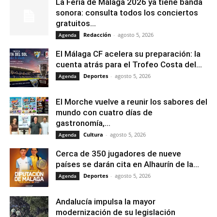
La Feria de Málaga 2026 ya tiene banda
sonora: consulta todos los conciertos
gratuitos...
Redacción
-
agosto 5, 2026
Agenda
El Málaga CF acelera su preparación: la
cuenta atrás para el Trofeo Costa del...
Deportes
-
agosto 5, 2026
Agenda
El Morche vuelve a reunir los sabores del
mundo con cuatro días de
gastronomía,...
Cultura
-
agosto 5, 2026
Agenda
Cerca de 350 jugadores de nueve
países se darán cita en Alhaurín de la...
Deportes
-
agosto 5, 2026
Agenda
Andalucía impulsa la mayor
modernización de su legislación