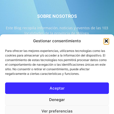
SOBRE NOSOTROS
Este Blog recopila información, noticias y eventos de las 103
localidades de la provincia de Málaga.
Gestionar consentimiento
Contáctanos:
info@103malaga.com
Para ofrecer las mejores experiencias, utilizamos tecnologías como las
cookies para almacenar y/o acceder a la información del dispositivo. El
consentimiento de estas tecnologías nos permitirá procesar datos como
SÍGUENOS
el comportamiento de navegación o las identificaciones únicas en este
sitio. No consentir o retirar el consentimiento, puede afectar
negativamente a ciertas características y funciones.
Aceptar
Sobre 103 Málaga
Equipo de 103 Málaga
Política Editorial
Denegar
Política de Correcciones
Aviso Legal
Contacto
Compromiso con la Provincia
Política de cookies
Ver preferencias