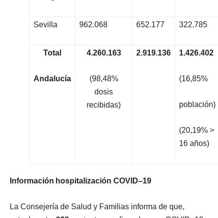
Sevilla
962.068
652.177
322.785
To
t
a
l
4
.
260
.
16
3
2
.
919
.
13
6
1
.
426
.
40
2
A
nd
a
l
u
c
í
a
(98,48%
(16,85%
dosis
población)
recibidas)
(20,19% >
16 años)
I
n
f
o
rm
ac
i
ó
n
ho
s
p
i
t
a
li
z
ac
i
ó
n
C
O
V
I
D
–
19
L
a
C
o
n
s
e
j
e
r
í
a
d
e
S
a
l
u
d
y
F
a
m
ili
a
s
i
n
f
o
r
m
a
d
e
q
u
e
,