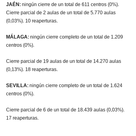
J
A
É
N
:
n
i
n
gú
n
c
i
e
rr
e
d
e
u
n
t
o
t
a
l
d
e
6
1
1
c
e
n
t
r
o
s
(
0
%
)
.
Ci
e
rr
e
pa
r
c
i
a
l
d
e
2
a
u
l
a
s
d
e
u
n
t
o
t
a
l
d
e
5
.
77
0
a
u
l
a
s
(
0
,
03
%
)
.
1
0
r
eape
r
t
u
r
a
s
.
M
Á
L
A
G
A
:
n
i
n
gú
n
c
i
e
rr
e
c
o
m
p
l
e
t
o
d
e
u
n
t
o
t
a
l
d
e
1
.
20
9
c
e
n
t
r
o
s
(
0
%
)
.
Ci
e
rr
e
pa
r
c
i
a
l
d
e
1
9
a
u
l
a
s
d
e
u
n
t
o
t
a
l
d
e
14
.
27
0
a
u
l
a
s
(
0
,
13
%
)
.
1
8
r
eape
r
t
u
r
a
s
.
SEV
I
LL
A
:
n
i
n
gú
n
c
i
e
rr
e
c
o
m
p
l
e
t
o
d
e
u
n
t
o
t
a
l
d
e
1
.
62
4
c
e
n
t
r
o
s
(
0
%
)
.
Ci
e
rr
e
pa
r
c
i
a
l
d
e
6
d
e
u
n
t
o
t
a
l
d
e
18
.
43
9
a
u
l
a
s
(
0
,
03
%
)
.
1
7
r
eape
r
t
u
r
a
s.