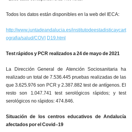
T
odo
s
l
o
s
da
t
o
s
e
s
t
á
n
d
i
s
po
n
i
b
l
e
s
e
n
l
a
w
e
b
de
l
I
E
C
A
:
h
tt
p
://
ww
w
.
j
un
t
adea
n
da
l
u
c
i
a
.
e
s
/
i
n
s
t
i
t
u
t
odee
s
t
ad
i
s
t
i
c
a
yc
a
r
t
og
r
a
f
i
a
/
s
a
l
u
d
/
C
O
V
I
D
19
.
h
t
m
l
T
es
t
r
á
p
i
do
s
y
P
C
R
r
ea
li
z
a
do
s
a
2
4
d
e
m
ay
o
d
e
202
1
L
a
Di
r
e
cc
i
ó
n
G
e
n
e
r
a
l
d
e
A
t
e
n
c
i
ó
n
S
o
c
i
o
s
a
n
i
t
a
r
i
a
h
a
r
ea
li
z
ad
o
u
n
t
o
t
a
l
d
e
7
.
536
.
44
5
p
r
u
eba
s
r
ea
li
z
ada
s
d
e
l
a
s
q
u
e
3
.
625
.
97
6
s
o
n
P
C
R
y
2
.
387
.
88
2
t
e
st
d
e
a
n
tí
ge
n
o
s.
E
l
r
e
s
t
o
s
o
n
1
.
047
.
74
1
t
e
st s
e
r
o
l
óg
i
c
o
s
r
áp
i
do
s; y
t
e
st
s
e
r
o
l
óg
i
c
o
s
n
o
r
áp
i
do
s:
474
.
84
6
.
S
i
t
u
ac
i
ó
n
d
e
l
o
s
ce
n
t
r
o
s
e
du
ca
t
i
v
o
s
d
e
A
nd
a
l
u
c
í
a
a
f
ec
t
a
do
s
po
r
e
l
C
o
v
i
d
–
19