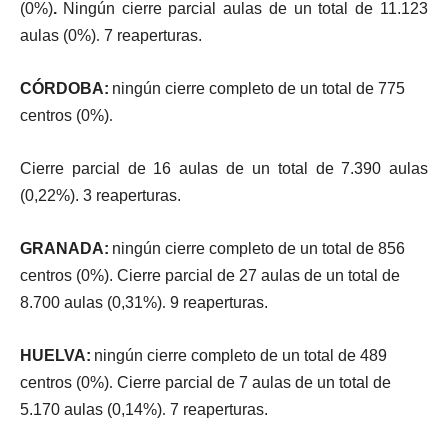
(
0
%
)
.
N
i
n
gú
n c
i
e
rr
e
pa
r
c
i
a
l
a
u
l
a
s
d
e
u
n
t
o
t
a
l
d
e
1
1
.
12
3
a
u
l
a
s
(
0
%
)
.
7
r
eape
r
t
u
r
a
s
.
C
Ó
RD
O
B
A
:
n
i
n
gú
n
c
i
e
rr
e
c
o
m
p
l
e
t
o
d
e
u
n
t
o
t
a
l
d
e
77
5
c
e
n
t
r
o
s
(
0
%
)
.
Ci
e
rr
e
pa
r
c
i
a
l
d
e
1
6
a
u
l
a
s
d
e
u
n
t
o
t
a
l
d
e
7
.
39
0
a
u
l
a
s
(
0
,
22
%
)
.
3
r
eape
r
t
u
r
a
s
.
G
R
A
N
A
D
A
:
n
i
n
gú
n
c
i
e
rr
e
c
o
m
p
l
e
t
o
d
e
u
n
t
o
t
a
l
d
e
85
6
c
e
n
t
r
o
s
(
0
%
)
.
Ci
e
rr
e
pa
r
c
i
a
l
d
e
2
7
a
u
l
a
s
d
e
u
n
t
o
t
a
l
d
e
8
.
70
0
a
u
l
a
s
(
0
,
31
%
)
.
9
r
eape
r
t
u
r
a
s
.
HU
E
L
V
A
:
n
i
n
gú
n
c
i
e
rr
e
c
o
m
p
l
e
t
o
d
e
u
n
t
o
t
a
l
d
e
48
9
c
e
n
t
r
o
s
(
0
%
)
.
Ci
e
rr
e
pa
r
c
i
a
l
d
e
7
a
u
l
a
s
d
e
u
n
t
o
t
a
l
d
e
5
.
17
0
a
u
l
a
s
(
0
,
14
%
)
.
7
r
eape
r
t
u
r
a
s
.