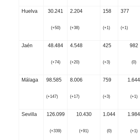
Huelva
30.241
2.204
158
377
(
+
5
0
)
(
+
3
8
)
(
+
1
)
(
+
1
)
Jaén
48.484
4.548
425
982
(
+
7
4
)
(
+
20
)
(
+
3
)
(
0
)
Málaga
98.585
8.006
759
1.644
(
+
14
7
)
(
+
1
7
)
(
+
3
)
(
+
1
)
Sevilla
126.099
10.430
1.044
1.984
(
+
33
9
)
(
+
91
)
(
0
)
(
+
1
)