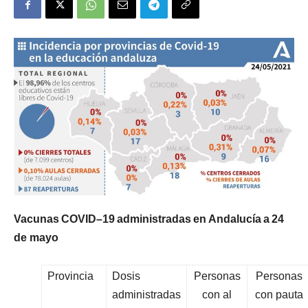
V
ac
un
a
s
C
O
V
I
D
–
1
9
a
d
m
i
n
i
s
t
r
a
d
a
s
e
n
A
nd
a
l
u
c
í
a
a
2
4
d
e
m
a
y
o
Provincia
Dosis
Personas
Personas
administradas
con al
con pauta