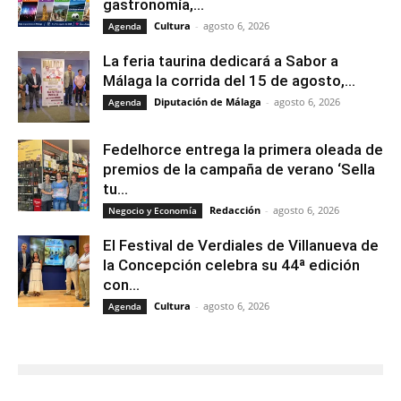
gastronomía,...
Cultura
-
agosto 6, 2026
Agenda
La feria taurina dedicará a Sabor a
Málaga la corrida del 15 de agosto,...
Diputación de Málaga
-
agosto 6, 2026
Agenda
Fedelhorce entrega la primera oleada de
premios de la campaña de verano ‘Sella
tu...
Redacción
-
agosto 6, 2026
Negocio y Economía
El Festival de Verdiales de Villanueva de
la Concepción celebra su 44ª edición
con...
Cultura
-
agosto 6, 2026
Agenda