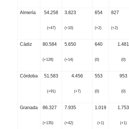
Almería
54.258
3.823
654
827
(
+
4
7
)
(
+
10
)
(
+
2
)
(
+
2
)
Cádiz
80.584
5.650
640
1.481
(
+
12
8
)
(
+
14
)
(
0
)
(
0
)
Córdoba
51.583
4.456
553
953
(
+
9
1
)
(
+
7
)
(
0
)
(
0
)
Granada
86.327
7.935
1.019
1.753
(
+
13
5
)
(
+
4
2
)
(
+
1
)
(
+
1
)