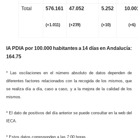
Total
576
.
16
1
47
.
05
2
5
.
25
2
10
.
00
(
+
1
.
0
1
1
)
(
+
23
9
)
(
+
10
)
(
+
6
)
I
A
P
D
I
A
po
r
100
.
00
0
h
a
b
i
t
a
n
t
e
s
a
1
4
d
í
a
s
e
n
A
nd
a
l
u
c
í
a
:
164
.
7
5
*
La
s
o
s
c
i
l
a
c
i
one
s
e
n
e
l
nú
m
e
r
o
abso
l
u
t
o
d
e
da
t
o
s
depende
n
d
e
d
i
f
e
r
en
t
e
s
f
a
c
t
o
r
e
s
r
e
l
a
c
i
onado
s
c
o
n
l
a
r
e
c
og
i
d
a
d
e
l
o
s
m
i
s
m
os
,
qu
e
s
e
r
ea
l
i
z
a
d
í
a
a
d
í
a
,
c
as
o
a
c
aso
,
y
a
l
a
m
e
j
o
r
a
d
e
l
a
c
a
l
i
da
d
d
e
l
o
s
m
i
s
m
os
.
*
E
l
da
t
o
d
e
pos
i
t
i
v
o
s
de
l
d
í
a
an
t
e
r
i
o
r
s
e
pued
e
c
onsu
l
t
a
r
e
n
l
a
w
e
b
de
l
I
E
C
A
.
*
E
s
t
o
s
da
t
o
s
c
o
rr
esponde
n
a
l
a
s
7
:
0
0
ho
r
as
.