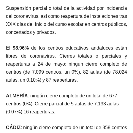
S
u
s
pe
n
s
i
ó
n
pa
r
c
i
a
l
o
t
o
t
a
l
d
e
l
a
a
c
t
i
v
i
da
d
po
r
i
n
c
i
de
n
c
i
a
de
l
c
o
r
o
n
a
v
i
r
u
s,
a
sí c
o
m
o
r
eape
r
t
u
r
a
d
e
i
n
s
t
a
l
a
c
i
o
n
e
s
t
r
a
s
XX
X
d
í
a
s
de
l
i
n
i
c
i
o
de
l c
u
r
so
e
sc
o
l
a
r
e
n c
e
n
t
r
o
s
púb
li
c
o
s,
c
o
n
c
e
r
t
ado
s
y
p
r
i
v
ado
s.
E
l
98
,
96
%
d
e
l
o
s
c
e
n
t
r
o
s
ed
u
c
a
t
i
v
o
s
a
n
da
l
u
c
e
s
e
s
t
á
n
li
b
r
e
s
d
e c
o
r
o
n
a
v
i
r
u
s.
Ci
e
rr
e
s
t
o
t
a
l
e
s
o
pa
r
c
ia
l
e
s
y
r
eape
r
t
u
r
a
s
a
2
4
d
e
m
a
y
o
:
n
i
n
gú
n
c
i
e
rr
e
c
o
m
p
l
e
t
o
d
e
c
e
n
t
r
o
s
(
d
e
7
.
09
9
c
e
n
t
r
o
s,
u
n
0
%
)
,
8
2
a
u
l
a
s
(
d
e
78
.
02
4
a
u
l
a
s,
u
n
0
,
10
%
)
y
8
7
r
eape
r
t
u
r
a
s
.
A
L
M
E
R
Í
A
:
n
i
n
gú
n
c
i
e
rr
e
c
o
m
p
l
e
t
o
d
e
u
n
t
o
t
a
l
d
e
67
7
c
e
n
t
r
o
s
(
0
%
)
.
Ci
e
rr
e
pa
r
c
i
a
l
d
e
5
a
u
l
a
s
d
e
7
.
13
3
a
u
l
a
s
(
0
,
07
%
)
.
1
6
r
eape
r
t
u
r
a
s
.
CÁD
I
Z
:
n
i
n
gú
n
c
i
e
rr
e
c
o
m
p
l
e
t
o
d
e
u
n
t
o
t
a
l
d
e
85
8
c
e
n
t
r
o
s