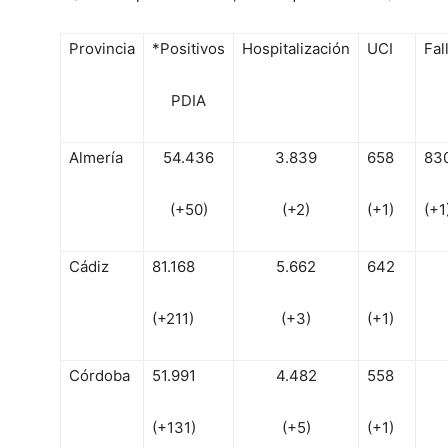
Provincia
*Positivos
Hospitalización
UCI
Fal
PDIA
Almería
54.436
3.839
658
83
(+50)
(+2)
(+1)
(+1
Cádiz
81.168
5.662
642
(+211)
(+3)
(+1)
Córdoba
51.991
4.482
558
(+131)
(+5)
(+1)