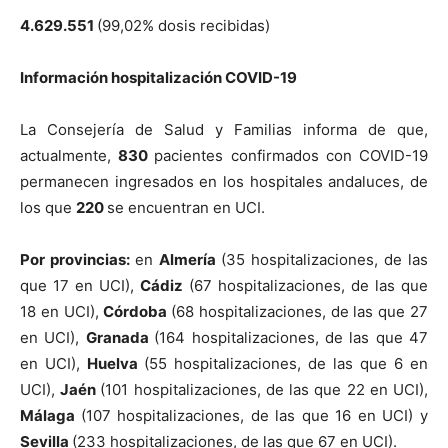
4
.
6
2
9
.
5
5
1
(99,02% dosis recibidas)
Inform
a
ción
h
o
spi
t
alizaci
ó
n
CO
V
I
D
-19
La Consejería de Salud y Familias informa de que,
actualmente,
8
30
pacientes confirmados con COVID-19
permanecen ingresados en los hospitales andaluces, de
los que
22
0
se encuentran en UCI.
Por
provin
c
i
as
:
en
A
lm
e
ría
(35 hospitalizaciones, de las
que 17 en UCI),
Cádiz
(67 hospitalizaciones, de las que
18 en UCI),
C
ó
rdoba
(68 hospitalizaciones, de las que 27
en UCI),
Gr
a
n
a
da
(164 hospitalizaciones, de las que 47
en UCI),
H
u
e
l
v
a
(55 hospitalizaciones, de las que 6 en
UCI),
Jaé
n
(101 hospitalizaciones, de las que 22 en UCI),
M
á
l
a
g
a
(107 hospitalizaciones, de las que 16 en UCI) y
S
ev
i
l
l
a
(233 hospitalizaciones, de las que 67 en UCI).