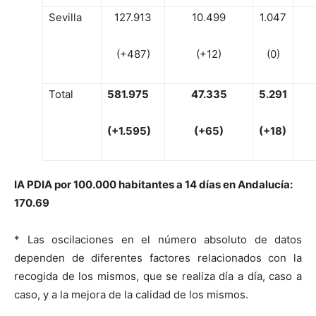
Sevilla
127.913
10.499
1.047
(+487)
(+12)
(0)
Total
581
.
975
47
.
3
3
5
5
.2
91
(+
1.595)
(+
65)
(
+
18)
IA
P
DIA
por
100
.
0
0
0
habitantes
a
1
4
dí
a
s
e
n
A
n
dalu
c
í
a
:
17
0
.
69
* Las oscilaciones en el número absoluto de datos
dependen de diferentes factores relacionados con la
recogida de los mismos, que se realiza día a día, caso a
caso, y a la mejora de la calidad de los mismos.