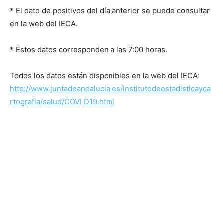
* El dato de positivos del día anterior se puede consultar
en la web del IECA.
* Estos datos corresponden a las 7:00 horas.
Todos los datos están disponibles en la web del IECA:
h
t
tp
:
/
/
w
w
w
.j
un
t
a
d
e
a
n
d
a
luci
a
.
e
s
/i
n
stit
u
t
o
d
ee
s
t
ad
isticayc
a
r
t
og
rafi
a
/s
a
l
ud
/CO
V
I
D1
9
.
h
t
m
l