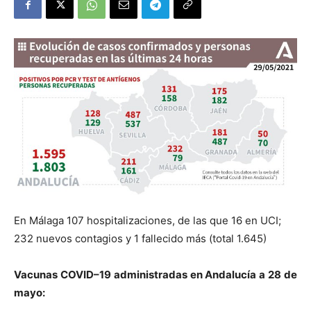
En Málaga 107 hospitalizaciones, de las que 16 en UCI;
232 nuevos contagios y 1 fallecido más (total 1.645)
V
acun
a
s
C
O
VID
–
19
adminis
t
rad
a
s
en
A
ndaluc
í
a
a
2
8
de
m
ay
o
: