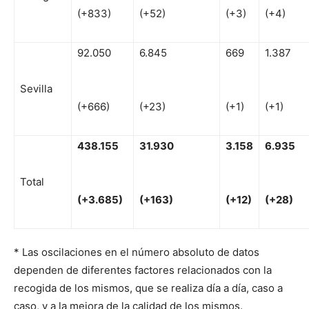
(+833)
(+52)
(+3)
(+4)
92.050
6.845
669
1.387
Sevilla
(+666)
(+23)
(+1)
(+1)
438
.
15
5
31
.930
3.158
6
.935
Total
(
+
3.685)
(
+
163)
(
+
12
)
(
+
28)
* Las oscilaciones en el número absoluto de datos
dependen de diferentes factores relacionados con la
recogida de los mismos, que se realiza día a día, caso a
caso, y a la mejora de la calidad de los mismos.