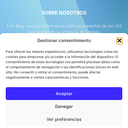
SOBRE NOSOTROS
Este Blog recopila información, noticias y eventos de las 103
localidades de la provincia de Málaga.
Gestionar consentimiento
Contáctanos:
info@103malaga.com
Para ofrecer las mejores experiencias, utilizamos tecnologías como las
cookies para almacenar y/o acceder a la información del dispositivo. El
consentimiento de estas tecnologías nos permitirá procesar datos como
SÍGUENOS
el comportamiento de navegación o las identificaciones únicas en este
sitio. No consentir o retirar el consentimiento, puede afectar
negativamente a ciertas características y funciones.
Aceptar
Sobre 103 Málaga
Equipo de 103 Málaga
Política Editorial
Denegar
Política de Correcciones
Aviso Legal
Contacto
Compromiso con la Provincia
Política de cookies
Ver preferencias
© 103 Málaga 2026 Diseñado por Informática Alhaurín