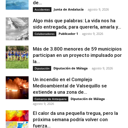
de...
Junta de Andalucía
-
agosto 9, 2026
Accidentes
Algo más que palabras: La vida nos ha
sido entregada; para quererla, amarla y...
Publicador 1
-
agosto 9, 2026
Colaboradores
Más de 3.800 menores de 59 municipios
participan en un proyecto impulsado por
la...
Diputación de Málaga
-
agosto 9, 2026
Diputación
Un incendio en el Complejo
Medioambiental de Valsequillo se
extiende a una zona de...
Diputación de Málaga
-
Comarca de Antequera
agosto 9, 2026
El calor da una pequeña tregua, pero la
próxima semana podría volver con
fuerza...