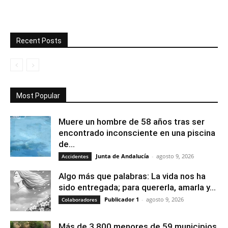
Recent Posts
Most Popular
Muere un hombre de 58 años tras ser
encontrado inconsciente en una piscina
de...
Junta de Andalucía
-
agosto 9, 2026
Accidentes
Algo más que palabras: La vida nos ha
sido entregada; para quererla, amarla y...
Publicador 1
-
agosto 9, 2026
Colaboradores
Más de 3.800 menores de 59 municipios