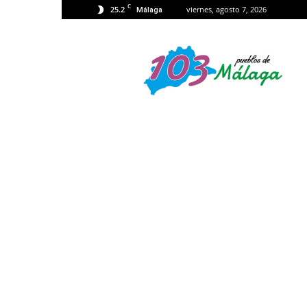
C
25.2
viernes, agosto 7, 2026
Málaga
103
Málaga