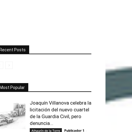
Recent Posts
Most Popular
Joaquín Villanova celebra la
licitación del nuevo cuartel
de la Guardia Civil, pero
denuncia...
Publicador 1
-
Alhaurín de la Torre