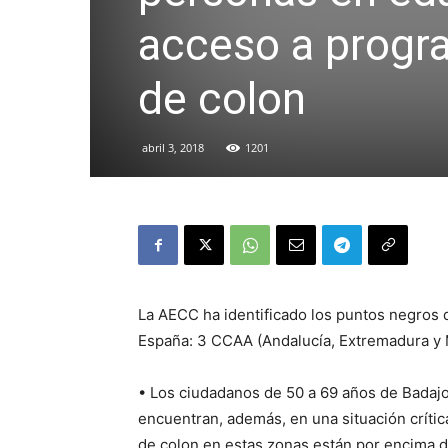
acceso a progr
de colon
abril 3, 2018
1201
La AECC ha identificado los puntos negros 
España: 3 CCAA (Andalucía, Extremadura y 
• Los ciudadanos de 50 a 69 años de Badajoz
encuentran, además, en una situación crític
de colon en estas zonas están por encima d