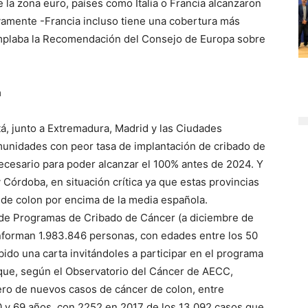
 la zona euro, países como Italia o Francia alcanzaron
amente -Francia incluso tiene una cobertura más
templaba la Recomendación del Consejo de Europa sobre
a
á, junto a Extremadura, Madrid y las Ciudades
munidades con peor tasa de implantación de cribado de
cesario para poder alcanzar el 100% antes de 2024. Y
y Córdoba, en situación crítica ya que estas provincias
 de colon por encima de la media española.
d de Programas de Cribado de Cáncer (a diciembre de
onforman 1.983.846 personas, con edades entre los 50
bido una carta invitándoles a participar en el programa
 que, según el Observatorio del Cáncer de AECC,
ro de nuevos casos de cáncer de colon, entre
y 69 años, con 2252 en 2017 de los 13.092 casos que