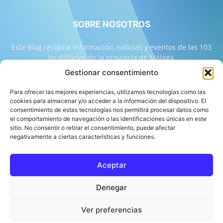
SOBRE NOSOTROS
Este Blog recopila información, noticias y eventos de las 103
localidades de la provincia de Málaga.
Gestionar consentimiento
Contáctanos:
info@103malaga.com
Para ofrecer las mejores experiencias, utilizamos tecnologías como las
cookies para almacenar y/o acceder a la información del dispositivo. El
consentimiento de estas tecnologías nos permitirá procesar datos como
SÍGUENOS
el comportamiento de navegación o las identificaciones únicas en este
sitio. No consentir o retirar el consentimiento, puede afectar
negativamente a ciertas características y funciones.
Aceptar
Sobre 103 Málaga
Equipo de 103 Málaga
Política Editorial
Denegar
Política de Correcciones
Aviso Legal
Contacto
Compromiso con la Provincia
Política de cookies
Ver preferencias
© 103 Málaga 2026 Diseñado por Informática Alhaurín