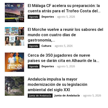
El Málaga CF acelera su preparación: la
cuenta atrás para el Trofeo Costa del...
Deportes
-
agosto 5, 2026
Agenda
El Morche vuelve a reunir los sabores del
mundo con cuatro días de
gastronomía,...
Cultura
-
agosto 5, 2026
Agenda
Cerca de 350 jugadores de nueve
países se darán cita en Alhaurín de la...
Deportes
-
agosto 5, 2026
Agenda
Andalucía impulsa la mayor
modernización de su legislación
ambiental del siglo XXI
Junta de Andalucía
-
agosto 5, 2026
Junta de Andalucía