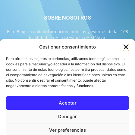
SOBRE NOSOTROS
Este Blog recopila información, noticias y eventos de las 103
localidades de la provincia de Málaga.
Gestionar consentimiento
Contáctanos:
info@103malaga.com
Para ofrecer las mejores experiencias, utilizamos tecnologías como las
cookies para almacenar y/o acceder a la información del dispositivo. El
consentimiento de estas tecnologías nos permitirá procesar datos como
SÍGUENOS
el comportamiento de navegación o las identificaciones únicas en este
sitio. No consentir o retirar el consentimiento, puede afectar
negativamente a ciertas características y funciones.
Aceptar
Sobre 103 Málaga
Equipo de 103 Málaga
Política Editorial
Denegar
Política de Correcciones
Aviso Legal
Contacto
Compromiso con la Provincia
Política de cookies
Ver preferencias