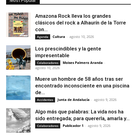
Most Popular
Amazona Rock lleva los grandes
clásicos del rock a Alhaurín de la Torre
con...
Cultura
-
agosto 10, 2026
Agenda
Los prescindibles y la gente
impresentable
Moises Palmero Aranda
-
Colaboradores
agosto 10, 2026
Muere un hombre de 58 años tras ser
encontrado inconsciente en una piscina
de...
Junta de Andalucía
-
agosto 9, 2026
Accidentes
Algo más que palabras: La vida nos ha
sido entregada; para quererla, amarla y...
Publicador 1
-
agosto 9, 2026
Colaboradores