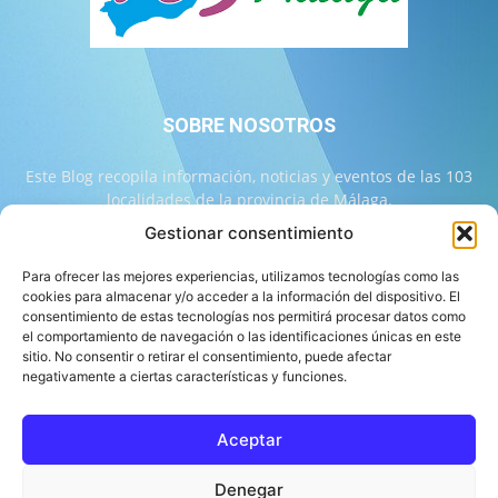
SOBRE NOSOTROS
Este Blog recopila información, noticias y eventos de las 103
localidades de la provincia de Málaga.
Gestionar consentimiento
Contáctanos:
info@103malaga.com
Para ofrecer las mejores experiencias, utilizamos tecnologías como las
cookies para almacenar y/o acceder a la información del dispositivo. El
consentimiento de estas tecnologías nos permitirá procesar datos como
SÍGUENOS
el comportamiento de navegación o las identificaciones únicas en este
sitio. No consentir o retirar el consentimiento, puede afectar
negativamente a ciertas características y funciones.
Aceptar
Sobre 103 Málaga
Equipo de 103 Málaga
Política Editorial
Denegar