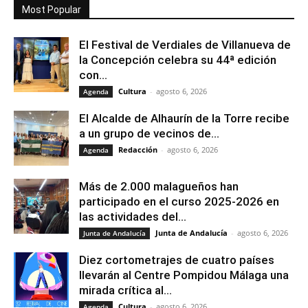
Most Popular
El Festival de Verdiales de Villanueva de
la Concepción celebra su 44ª edición
con...
Cultura
-
agosto 6, 2026
Agenda
El Alcalde de Alhaurín de la Torre recibe
a un grupo de vecinos de...
Redacción
-
agosto 6, 2026
Agenda
Más de 2.000 malagueños han
participado en el curso 2025-2026 en
las actividades del...
Junta de Andalucía
-
agosto 6, 2026
Junta de Andalucía
Diez cortometrajes de cuatro países
llevarán al Centre Pompidou Málaga una
mirada crítica al...
Cultura
-
agosto 6, 2026
Agenda