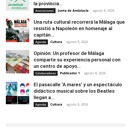
la provincia...
Junta de Andalucía
-
agosto 8, 2026
Asociaciones
Una ruta cultural recorrerá la Málaga que
resistió a Napoleón en homenaje al
capitán...
Cultura
-
agosto 8, 2026
Agenda
Opinión: Un profesor de Málaga
comparte su experiencia personal con
un centro de apoyo...
Publicador 1
-
agosto 8, 2026
Colaboradores
El pasacalle ‘A mares’ y un espectáculo
didáctico musical sobre los Beatles
llegan a...
Cultura
-
agosto 8, 2026
Agenda