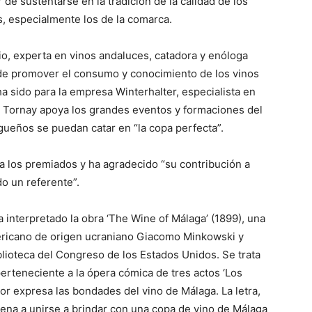
 de sustentarse en la tradición de la calidad de los
, especialmente los de la comarca.
o, experta en vinos andaluces, catadora y enóloga
 de promover el consumo y conocimiento de los vinos
a sido para la empresa Winterhalter, especialista en
l Tornay apoya los grandes eventos y formaciones del
ueños se puedan catar en “la copa perfecta”.
 los premiados y ha agradecido “su contribución a
do un referente”.
 interpretado la obra ‘The Wine of Málaga’ (1899), una
ericano de origen ucraniano Giacomo Minkowski y
iblioteca del Congreso de los Estados Unidos. Se trata
perteneciente a la ópera cómica de tres actos ‘Los
tor expresa las bondades del vino de Málaga. La letra,
scena a unirse a brindar con una copa de vino de Málaga