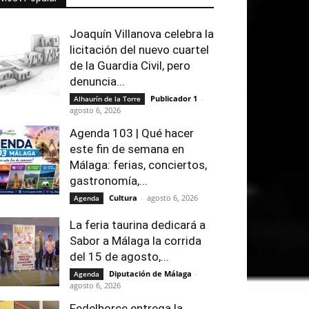
Joaquín Villanova celebra la
licitación del nuevo cuartel
de la Guardia Civil, pero
denuncia...
Publicador 1
-
Alhaurín de la Torre
agosto 6, 2026
Agenda 103 | Qué hacer
este fin de semana en
Málaga: ferias, conciertos,
gastronomía,...
Cultura
-
agosto 6, 2026
Agenda
La feria taurina dedicará a
Sabor a Málaga la corrida
del 15 de agosto,...
Diputación de Málaga
-
Agenda
agosto 6, 2026
Fedelhorce entrega la