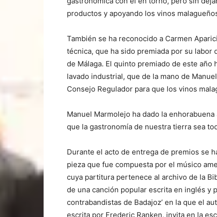
gastronómica con el en torno, pero sin dejar
productos y apoyando los vinos malagueños
También se ha reconocido a Carmen Aparici
técnica, que ha sido premiada por su labor
de Málaga. El quinto premiado de este año h
lavado industrial, que de la mano de Manue
Consejo Regulador para que los vinos malag
Manuel Marmolejo ha dado la enhorabuena a
que la gastronomía de nuestra tierra sea to
Durante el acto de entrega de premios se ha
pieza que fue compuesta por el músico am
cuya partitura pertenece al archivo de la B
de una canción popular escrita en inglés y 
contrabandistas de Badajoz’ en la que el au
escrita por Frederic Ranken, invita en la e