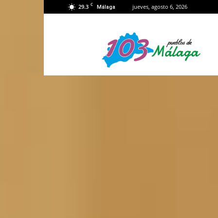
C
29.3
jueves, agosto 6, 2026
Málaga
103
Málaga