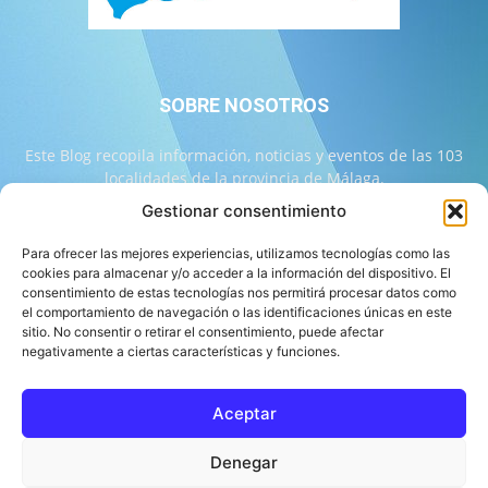
SOBRE NOSOTROS
Este Blog recopila información, noticias y eventos de las 103
localidades de la provincia de Málaga.
Gestionar consentimiento
Contáctanos:
info@103malaga.com
Para ofrecer las mejores experiencias, utilizamos tecnologías como las
cookies para almacenar y/o acceder a la información del dispositivo. El
consentimiento de estas tecnologías nos permitirá procesar datos como
SÍGUENOS
el comportamiento de navegación o las identificaciones únicas en este
sitio. No consentir o retirar el consentimiento, puede afectar
negativamente a ciertas características y funciones.
Aceptar
Sobre 103 Málaga
Equipo de 103 Málaga
Política Editorial
Denegar
Política de Correcciones
Aviso Legal
Contacto