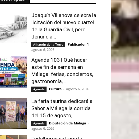
Joaquín Villanova celebra la
licitación del nuevo cuartel
de la Guardia Civil, pero
denuncia...
Publicador 1
-
Alhaurín de la Torre
agosto 6, 2026
Agenda 103 | Qué hacer
este fin de semana en
Málaga: ferias, conciertos,
gastronomía,...
Cultura
-
agosto 6, 2026
Agenda
La feria taurina dedicará a
Sabor a Málaga la corrida
del 15 de agosto,...
Diputación de Málaga
-
Agenda
agosto 6, 2026
Fedelhorce entrega la