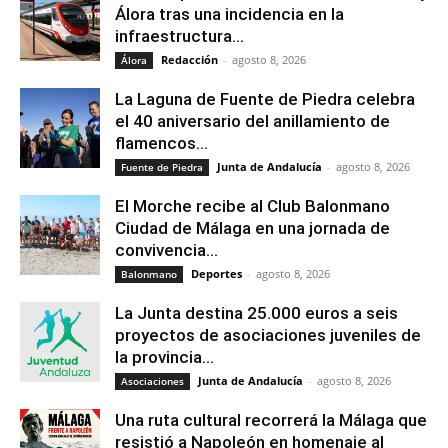
Álora tras una incidencia en la
infraestructura...
Redacción
-
agosto 8, 2026
Álora
La Laguna de Fuente de Piedra celebra
el 40 aniversario del anillamiento de
flamencos...
Junta de Andalucía
-
agosto 8, 2026
Fuente de Piedra
El Morche recibe al Club Balonmano
Ciudad de Málaga en una jornada de
convivencia...
Deportes
-
agosto 8, 2026
Balonmano
La Junta destina 25.000 euros a seis
proyectos de asociaciones juveniles de
la provincia...
Junta de Andalucía
-
agosto 8, 2026
Asociaciones
Una ruta cultural recorrerá la Málaga que
resistió a Napoleón en homenaje al