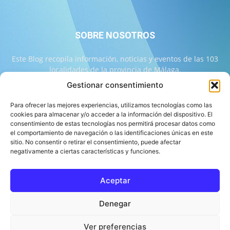
SOBRE NOSOTROS
Este Blog recopila información, noticias y eventos de las 103
localidades de la provincia de Málaga.
Gestionar consentimiento
Contáctanos:
info@103malaga.com
Para ofrecer las mejores experiencias, utilizamos tecnologías como las
cookies para almacenar y/o acceder a la información del dispositivo. El
consentimiento de estas tecnologías nos permitirá procesar datos como
SÍGUENOS
el comportamiento de navegación o las identificaciones únicas en este
sitio. No consentir o retirar el consentimiento, puede afectar
negativamente a ciertas características y funciones.
Aceptar
Sobre 103 Málaga
Equipo de 103 Málaga
Política Editorial
Denegar
Política de Correcciones
Aviso Legal
Contacto
Compromiso con la Provincia
Política de cookies
Ver preferencias