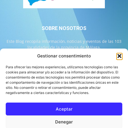
SOBRE NOSOTROS
Este Blog recopila información, noticias y eventos de las 103
localidades de la provincia de Málaga.
Gestionar consentimiento
Contáctanos:
info@103malaga.com
Para ofrecer las mejores experiencias, utilizamos tecnologías como las
cookies para almacenar y/o acceder a la información del dispositivo. El
consentimiento de estas tecnologías nos permitirá procesar datos como
SÍGUENOS
el comportamiento de navegación o las identificaciones únicas en este
sitio. No consentir o retirar el consentimiento, puede afectar
negativamente a ciertas características y funciones.
Aceptar
Sobre 103 Málaga
Equipo de 103 Málaga
Política Editorial
Denegar
Política de Correcciones
Aviso Legal
Contacto