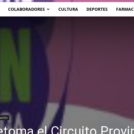
COLABORADORES
CULTURA
DEPORTES
FARMAC
iatlón
etoma el Circuito Provi