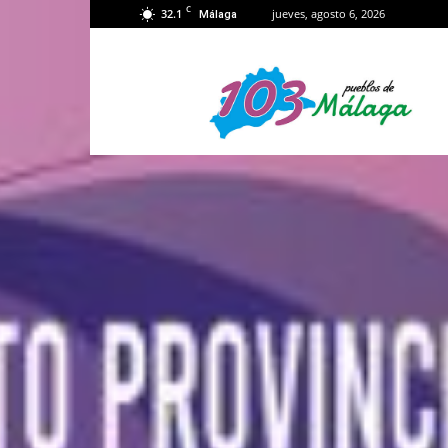
C
32.1
jueves, agosto 6, 2026
Málaga
103
Málaga