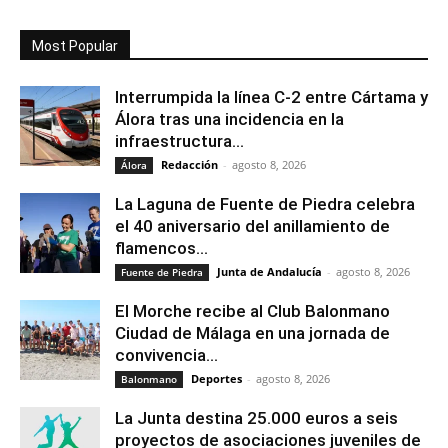
Most Popular
Interrumpida la línea C-2 entre Cártama y
Álora tras una incidencia en la
infraestructura...
Redacción
-
agosto 8, 2026
Álora
La Laguna de Fuente de Piedra celebra
el 40 aniversario del anillamiento de
flamencos...
Junta de Andalucía
-
agosto 8, 2026
Fuente de Piedra
El Morche recibe al Club Balonmano
Ciudad de Málaga en una jornada de
convivencia...
Deportes
-
agosto 8, 2026
Balonmano
La Junta destina 25.000 euros a seis
proyectos de asociaciones juveniles de