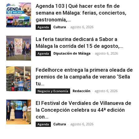
Agenda 103 | Qué hacer este fin de
semana en Málaga: ferias, conciertos,
gastronomía,...
Cultura
-
agosto 6, 2026
Agenda
La feria taurina dedicará a Sabor a
Málaga la corrida del 15 de agosto,...
Diputación de Málaga
-
agosto 6, 2026
Agenda
Fedelhorce entrega la primera oleada de
premios de la campaña de verano ‘Sella
tu...
Redacción
-
agosto 6, 2026
Negocio y Economía
El Festival de Verdiales de Villanueva de
la Concepción celebra su 44ª edición
con...
Cultura
-
agosto 6, 2026
Agenda