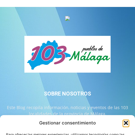
SOBRE NOSOTROS
Este Blog recopila información, noticias y eventos de las 103
localidades de la provincia de Málaga.
Gestionar consentimiento
Contáctanos:
info@103malaga.com
Para ofrecer las mejores experiencias, utilizamos tecnologías como las