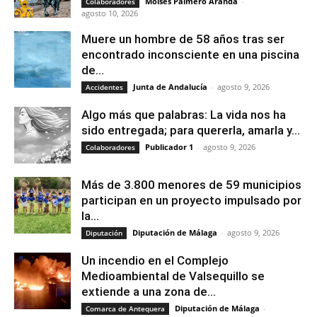
Moises Palmero Aranda
-
Colaboradores
agosto 10, 2026
Muere un hombre de 58 años tras ser
encontrado inconsciente en una piscina
de...
Junta de Andalucía
-
agosto 9, 2026
Accidentes
Algo más que palabras: La vida nos ha
sido entregada; para quererla, amarla y...
Publicador 1
-
agosto 9, 2026
Colaboradores
Más de 3.800 menores de 59 municipios
participan en un proyecto impulsado por
la...
Diputación de Málaga
-
agosto 9, 2026
Diputación
Un incendio en el Complejo
Medioambiental de Valsequillo se
extiende a una zona de...
Diputación de Málaga
-
Comarca de Antequera