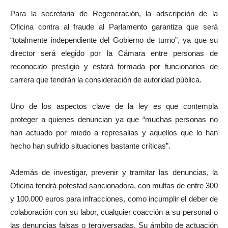
Para la secretaria de Regeneración, la adscripción de la
Oficina contra al fraude al
Parlamento
garantiza que será
“
totalmente ind
e
pend
iente
del Gobierno de turno”,
ya que su
director será elegido por la Cámara entre personas de
reconocido prestigio y estará formada por funcionarios de
carrera que tendrán la consideración de autoridad pública.
Uno de los aspectos clave de la ley es que contempla
proteger a quienes denuncian
ya que “
muchas personas no
han
actuado por miedo a represalias y aquello
s
que lo han
hecho han sufrido situaciones bastante críticas”
.
A
demás de investigar, prevenir y tramitar las denuncias,
la
Oficina
tendrá potestad sancionadora, con multas
de
entre 300
y 100.000 euros para infracciones, como incumplir el deber de
colaboración con su labor, cualquier coacción a su personal o
las denuncias falsas
o
tergiversadas. Su ámbito de actuación