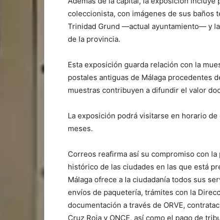
Además de la capital, la exposición incluye 
coleccionista, con imágenes de sus baños te
Trinidad Grund —actual ayuntamiento— y la 
de la provincia.
Esta exposición guarda relación con la mue
postales antiguas de Málaga procedentes d
muestras contribuyen a difundir el valor doc
La exposición podrá visitarse en horario de 
meses.
Correos reafirma así su compromiso con la p
histórico de las ciudades en las que está pres
Málaga ofrece a la ciudadanía todos sus ser
envíos de paquetería, trámites con la Direc
documentación a través de ORVE, contratac
Cruz Roja y ONCE, así como el pago de trib