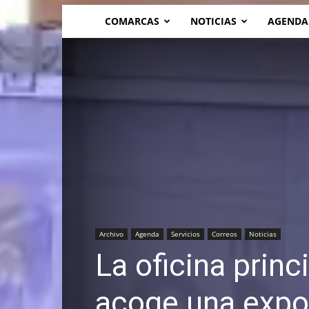
COMARCAS
NOTICIAS
AGENDA
Archivo
Agenda
Servicios
Correos
Noticias
La oficina prin
acoge una expo