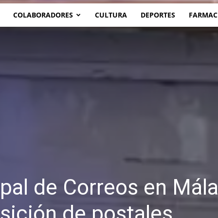
COLABORADORES
CULTURA
DEPORTES
FARMAC
cipal de Correos en Mál
sición de postales