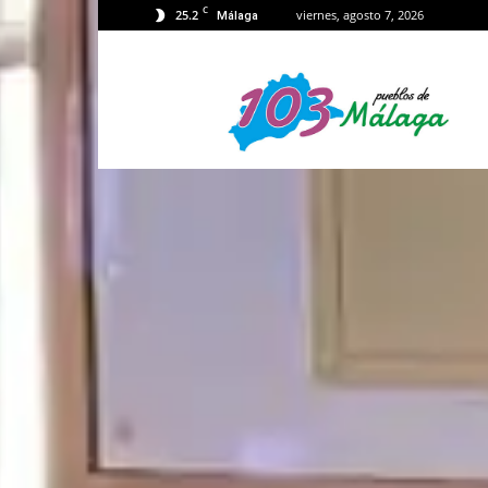
C
25.2
viernes, agosto 7, 2026
Málaga
103
Málaga