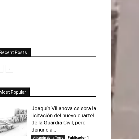
Recent Posts
Most Popular
Joaquín Villanova celebra la
licitación del nuevo cuartel
de la Guardia Civil, pero
denuncia...
Publicador 1
-
Alhaurín de la Torre