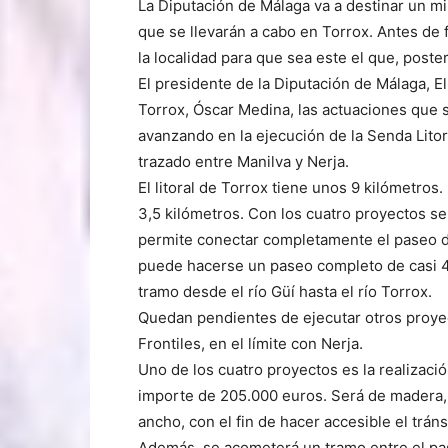
La Diputación de Málaga va a destinar un mi
que se llevarán a cabo en Torrox. Antes de f
la localidad para que sea este el que, poste
El presidente de la Diputación de Málaga, E
Torrox, Óscar Medina, las actuaciones que s
avanzando en la ejecución de la Senda Lito
trazado entre Manilva y Nerja.
El litoral de Torrox tiene unos 9 kilómetro
3,5 kilómetros. Con los cuatro proyectos s
permite conectar completamente el paseo de
puede hacerse un paseo completo de casi 4,
tramo desde el río Güí hasta el río Torrox.
Quedan pendientes de ejecutar otros proyect
Frontiles, en el límite con Nerja.
Uno de los cuatro proyectos es la realizació
importe de 205.000 euros. Será de madera,
ancho, con el fin de hacer accesible el trán
Además, se acometerá un tramo entre el pa