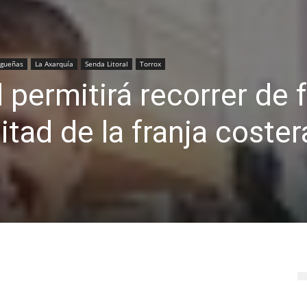
gueñas
La Axarquía
Senda Litoral
Torrox
l permitirá recorrer de
tad de la franja coster