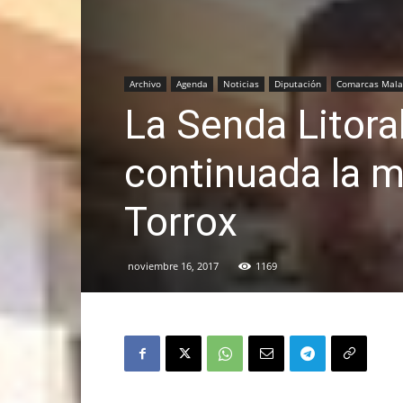
Archivo
Agenda
Noticias
Diputación
Comarcas Mala
La Senda Litora
continuada la mi
Torrox
noviembre 16, 2017
1169