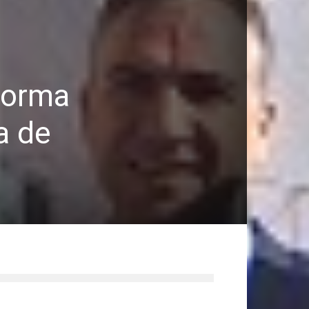
 forma
a de