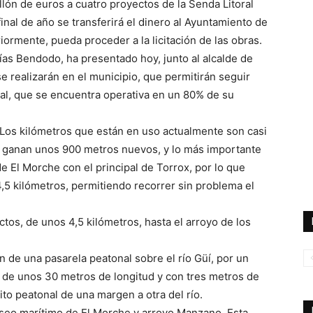
llón de euros a cuatro proyectos de la Senda Litoral
inal de año se transferirá el dinero al Ayuntamiento de
riormente, pueda proceder a la licitación de las obras.
lías Bendodo, ha presentado hoy, junto al alcalde de
e realizarán en el municipio, que permitirán seguir
ral, que se encuentra operativa en un 80% de su
s. Los kilómetros que están en uso actualmente son casi
e ganan unos 900 metros nuevos, y lo más importante
 El Morche con el principal de Torrox, por lo que
5 kilómetros, permitiendo recorrer sin problema el
os, de unos 4,5 kilómetros, hasta el arroyo de los
n de una pasarela peatonal sobre el río Güí, por un
 de unos 30 metros de longitud y con tres metros de
sito peatonal de una margen a otra del río.
seo marítimo de El Morche y arroyo Manzano. Esta