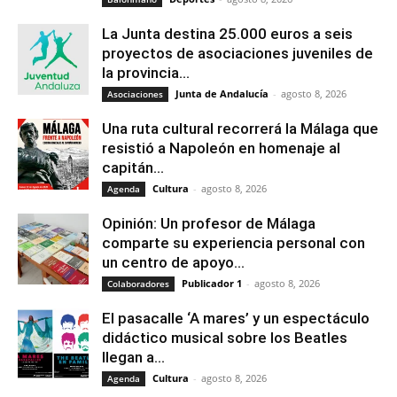
La Junta destina 25.000 euros a seis
proyectos de asociaciones juveniles de
la provincia...
Junta de Andalucía
-
agosto 8, 2026
Asociaciones
Una ruta cultural recorrerá la Málaga que
resistió a Napoleón en homenaje al
capitán...
Cultura
-
agosto 8, 2026
Agenda
Opinión: Un profesor de Málaga
comparte su experiencia personal con
un centro de apoyo...
Publicador 1
-
agosto 8, 2026
Colaboradores
El pasacalle ‘A mares’ y un espectáculo
didáctico musical sobre los Beatles
llegan a...
Cultura
-
agosto 8, 2026
Agenda