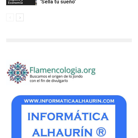
‘Sella tu sueño’
Economía