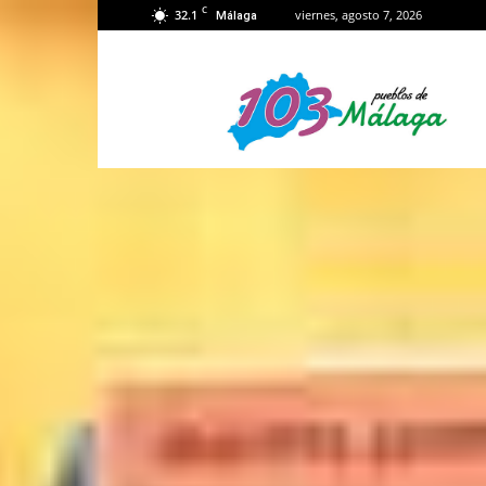
C
32.1
viernes, agosto 7, 2026
Málaga
103
Málaga