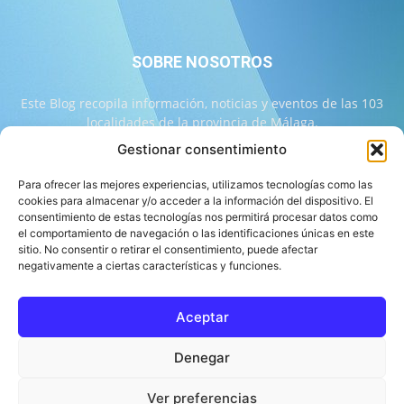
SOBRE NOSOTROS
Este Blog recopila información, noticias y eventos de las 103
localidades de la provincia de Málaga.
Gestionar consentimiento
Contáctanos:
info@103malaga.com
Para ofrecer las mejores experiencias, utilizamos tecnologías como las
cookies para almacenar y/o acceder a la información del dispositivo. El
consentimiento de estas tecnologías nos permitirá procesar datos como
SÍGUENOS
el comportamiento de navegación o las identificaciones únicas en este
sitio. No consentir o retirar el consentimiento, puede afectar
negativamente a ciertas características y funciones.
Aceptar
Sobre 103 Málaga
Equipo de 103 Málaga
Política Editorial
Denegar
Política de Correcciones
Aviso Legal
Contacto
Compromiso con la Provincia
Política de cookies
Ver preferencias