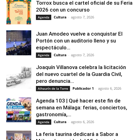
Torrox busca el cartel oficial de su Feria
2026 con un concurso
Cultura
-
agosto 7, 2026
Agenda
Juan Amodeo vuelve a conquistar El
Portón con un auditorio lleno y su
espectáculo...
Cultura
-
agosto 7, 2026
Agenda
Joaquín Villanova celebra la licitación
del nuevo cuartel de la Guardia Civil,
pero denuncia...
Publicador 1
-
agosto 6, 2026
Alhaurín de la Torre
Agenda 103 | Qué hacer este fin de
semana en Málaga: ferias, conciertos,
gastronomía,...
Cultura
-
agosto 6, 2026
Agenda
La feria taurina dedicará a Sabor a