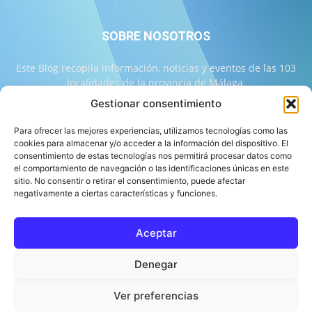
SOBRE NOSOTROS
Este Blog recopila información, noticias y eventos de las 103
localidades de la provincia de Málaga.
Gestionar consentimiento
Contáctanos:
info@103malaga.com
Para ofrecer las mejores experiencias, utilizamos tecnologías como las
cookies para almacenar y/o acceder a la información del dispositivo. El
consentimiento de estas tecnologías nos permitirá procesar datos como
SÍGUENOS
el comportamiento de navegación o las identificaciones únicas en este
sitio. No consentir o retirar el consentimiento, puede afectar
negativamente a ciertas características y funciones.
Aceptar
Sobre 103 Málaga
Equipo de 103 Málaga
Política Editorial
Denegar
Política de Correcciones
Aviso Legal
Contacto
Compromiso con la Provincia
Política de cookies
Ver preferencias
© 103 Málaga 2026 Diseñado por Informática Alhaurín