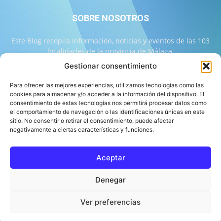
SOBRE NOSOTROS
Este Blog recopila información, noticias y eventos de las 103
localidades de la provincia de Málaga.
Gestionar consentimiento
Contáctanos:
info@103malaga.com
Para ofrecer las mejores experiencias, utilizamos tecnologías como las
cookies para almacenar y/o acceder a la información del dispositivo. El
consentimiento de estas tecnologías nos permitirá procesar datos como
SÍGUENOS
el comportamiento de navegación o las identificaciones únicas en este
sitio. No consentir o retirar el consentimiento, puede afectar
negativamente a ciertas características y funciones.
Aceptar
Sobre 103 Málaga
Equipo de 103 Málaga
Política Editorial
Denegar
Política de Correcciones
Aviso Legal
Contacto
Compromiso con la Provincia
Política de cookies
Ver preferencias
© 103 Málaga 2026 Diseñado por Informática Alhaurín