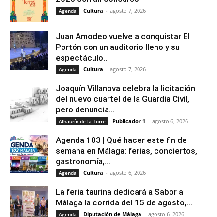
Cultura
-
agosto 7, 2026
Agenda
Juan Amodeo vuelve a conquistar El
Portón con un auditorio lleno y su
espectáculo...
Cultura
-
agosto 7, 2026
Agenda
Joaquín Villanova celebra la licitación
del nuevo cuartel de la Guardia Civil,
pero denuncia...
Publicador 1
-
agosto 6, 2026
Alhaurín de la Torre
Agenda 103 | Qué hacer este fin de
semana en Málaga: ferias, conciertos,
gastronomía,...
Cultura
-
agosto 6, 2026
Agenda
La feria taurina dedicará a Sabor a
Málaga la corrida del 15 de agosto,...
Diputación de Málaga
-
agosto 6, 2026
Agenda