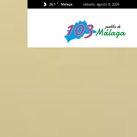
C
26.1
sábado, agosto 8, 2026
Málaga
103
Málaga