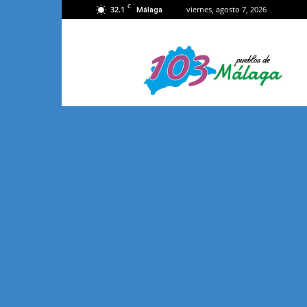
C
32.1
viernes, agosto 7, 2026
Málaga
103
Málaga