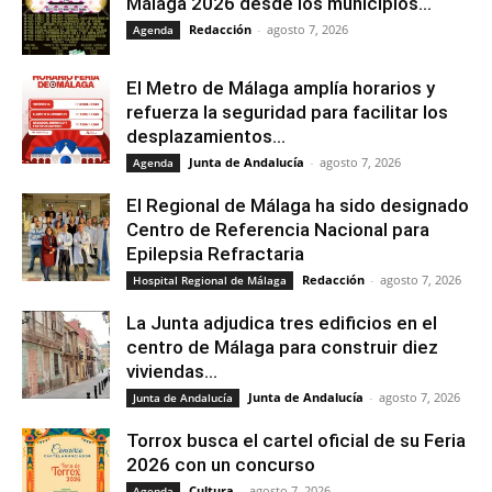
Málaga 2026 desde los municipios...
Redacción
-
agosto 7, 2026
Agenda
El Metro de Málaga amplía horarios y
refuerza la seguridad para facilitar los
desplazamientos...
Junta de Andalucía
-
agosto 7, 2026
Agenda
El Regional de Málaga ha sido designado
Centro de Referencia Nacional para
Epilepsia Refractaria
Redacción
-
agosto 7, 2026
Hospital Regional de Málaga
La Junta adjudica tres edificios en el
centro de Málaga para construir diez
viviendas...
Junta de Andalucía
-
agosto 7, 2026
Junta de Andalucía
Torrox busca el cartel oficial de su Feria
2026 con un concurso
Cultura
-
agosto 7, 2026
Agenda