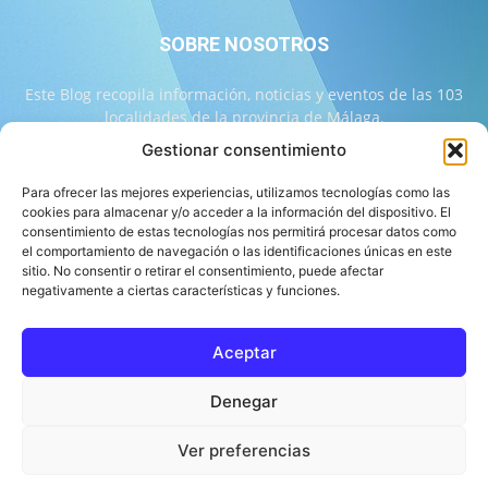
SOBRE NOSOTROS
Este Blog recopila información, noticias y eventos de las 103
localidades de la provincia de Málaga.
Gestionar consentimiento
Contáctanos:
info@103malaga.com
Para ofrecer las mejores experiencias, utilizamos tecnologías como las
cookies para almacenar y/o acceder a la información del dispositivo. El
consentimiento de estas tecnologías nos permitirá procesar datos como
SÍGUENOS
el comportamiento de navegación o las identificaciones únicas en este
sitio. No consentir o retirar el consentimiento, puede afectar
negativamente a ciertas características y funciones.
Aceptar
Sobre 103 Málaga
Equipo de 103 Málaga
Política Editorial
Denegar
Política de Correcciones
Aviso Legal
Contacto
Compromiso con la Provincia
Política de cookies
Ver preferencias
© 103 Málaga 2026 Diseñado por Informática Alhaurín