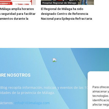
Hospital Regional de Málaga
 Málaga amplía horarios
El Regional de Málaga ha sido
a seguridad para facilitar
designado Centro de Referencia
amientos durante la
Nacional para Epilepsia Refractaria
BRE NOSOTROS
S
 Blog recopila información, noticias y eventos de las 103
Para ofrecer
almacenar y/
lidades de la provincia de Málaga.
tecnologías
identificaci
áctanos:
info@103malaga.com
afectar nega