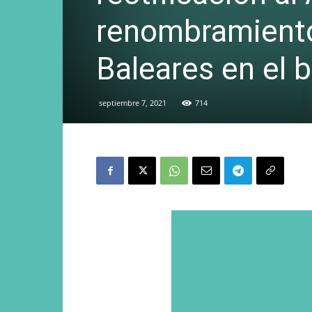
renombramiento
Baleares en el b
septiembre 7, 2021
714