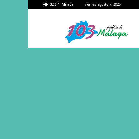
C
32.6
viernes, agosto 7, 2026
Málaga
103
Málaga