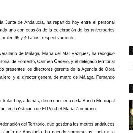
a Junta de Andalucía, ha repartido hoy entre el personal
ada uno con ocasión de la celebración de los aniversarios
 cumplen 65 y 40 años, respectivamente.
iversitario de Málaga, María del Mar Vázquez, ha recogido
rritorial de Fomento, Carmen
C
asero, y el delegado territorial
ado presentes los directores gerente de la Agencia de Obra
allero, y el director general de metro de Málaga, Fernando
isfrutar hoy, además, de un
concierto de la Banda Municipal
ón, en la
e
stación de El Perchel-María Zambrano.
rdenación del Territorio, que gestiona los metros andaluces
a Junta de Andalucía, ha querido sumarse así junto a la