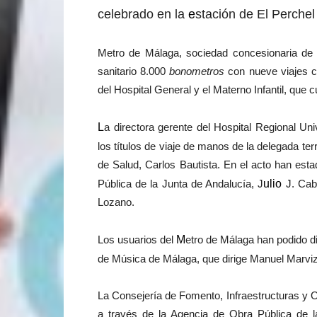
celebrado en la
e
stación de El Perchel
Metro de Málaga, sociedad concesionaria de l
sanitario 8.000
bonometros
con nueve viajes c
del Hospital General y el Materno Infantil, que
L
a directora gerente del Hospital Regional Un
los títulos de viaje de manos de la delegada te
de Salud, Carlos Bautista. En el acto han est
Pública de la Junta de Andalucía, J
ulio
J. Cab
Lozano.
Los usuarios del
M
etro de Málaga han podido d
de Música de Málaga, que dirige Manuel Marviz
La Consejería de Fomento, Infraestructuras y O
a través de la Agencia de Obra Pública de l