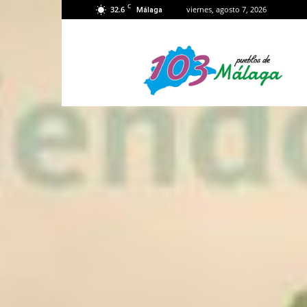
C
32.6
viernes, agosto 7, 2026
Málaga
103
Málaga