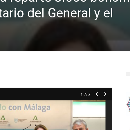
tario del General y el
l
1
de 3