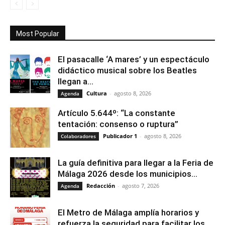
Most Popular
El pasacalle ‘A mares’ y un espectáculo
didáctico musical sobre los Beatles
llegan a...
Cultura
-
agosto 8, 2026
Agenda
Artículo 5.644º: “La constante
tentación: consenso o ruptura”
Publicador 1
-
agosto 8, 2026
Colaboradores
La guía definitiva para llegar a la Feria de
Málaga 2026 desde los municipios...
Redacción
-
agosto 7, 2026
Agenda
El Metro de Málaga amplía horarios y
refuerza la seguridad para facilitar los