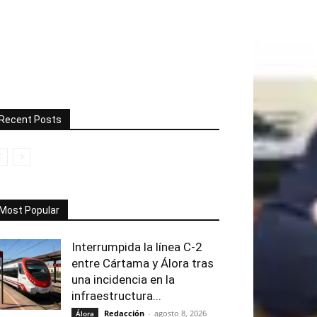
Recent Posts
Most Popular
Interrumpida la línea C-2
entre Cártama y Álora tras
una incidencia en la
infraestructura...
Redacción
-
agosto 8, 2026
Álora