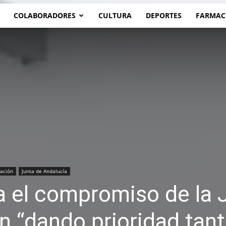
COLABORADORES
CULTURA
DEPORTES
FARMAC
ación
Junta de Andalucía
a el compromiso de la 
n “dando prioridad tant