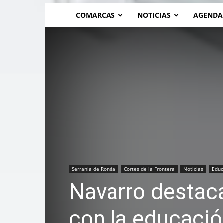
COMARCAS
NOTICIAS
AGENDA
Serrania de Ronda
Cortes de la Frontera
Noticias
Educ
Navarro destac
con la educació