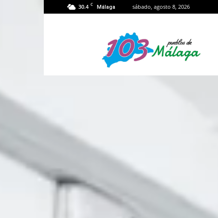
C
30.4
sábado, agosto 8, 2026
Málaga
103
Málaga