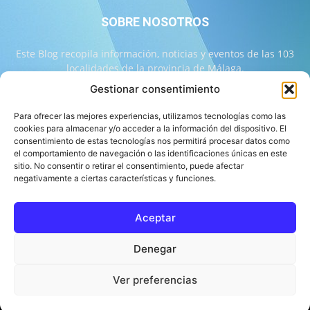
SOBRE NOSOTROS
Este Blog recopila información, noticias y eventos de las 103
localidades de la provincia de Málaga.
Gestionar consentimiento
Contáctanos:
info@103malaga.com
Para ofrecer las mejores experiencias, utilizamos tecnologías como las
cookies para almacenar y/o acceder a la información del dispositivo. El
consentimiento de estas tecnologías nos permitirá procesar datos como
SÍGUENOS
el comportamiento de navegación o las identificaciones únicas en este
sitio. No consentir o retirar el consentimiento, puede afectar
negativamente a ciertas características y funciones.
Aceptar
Sobre 103 Málaga
Equipo de 103 Málaga
Política Editorial
Denegar
Política de Correcciones
Aviso Legal
Contacto
Compromiso con la Provincia
Política de cookies
Ver preferencias
© 103 Málaga 2026 Diseñado por Informática Alhaurín