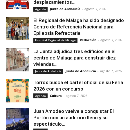
desplazamientos...
Junta de Andalucía
-
agosto 7, 2026
Agenda
El Regional de Málaga ha sido designado
Centro de Referencia Nacional para
Epilepsia Refractaria
Redacción
-
agosto 7, 2026
Hospital Regional de Málaga
La Junta adjudica tres edificios en el
centro de Málaga para construir diez
viviendas...
Junta de Andalucía
-
agosto 7, 2026
Junta de Andalucía
Torrox busca el cartel oficial de su Feria
2026 con un concurso
Cultura
-
agosto 7, 2026
Agenda
Juan Amodeo vuelve a conquistar El
Portón con un auditorio lleno y su
espectáculo...