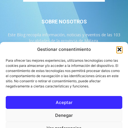
SOBRE NOSOTROS
Este Blog recopila información, noticias y eventos de las 103
localidades de la provincia de Málaga.
Gestionar consentimiento
Contáctanos:
info@103malaga.com
Para ofrecer las mejores experiencias, utilizamos tecnologías como las
cookies para almacenar y/o acceder a la información del dispositivo. El
consentimiento de estas tecnologías nos permitirá procesar datos como
SÍGUENOS
el comportamiento de navegación o las identificaciones únicas en este
sitio. No consentir o retirar el consentimiento, puede afectar
negativamente a ciertas características y funciones.
Aceptar
Sobre 103 Málaga
Equipo de 103 Málaga
Política Editorial
Denegar
Política de Correcciones
Aviso Legal
Contacto
Compromiso con la Provincia
Política de cookies