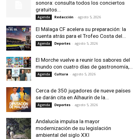
sonora: consulta todos los conciertos
gratuitos...
Redacción
-
agosto 5, 2026
Agenda
El Málaga CF acelera su preparación: la
cuenta atrás para el Trofeo Costa del...
Deportes
-
agosto 5, 2026
Agenda
El Morche vuelve a reunir los sabores del
mundo con cuatro días de gastronomía,...
Cultura
-
agosto 5, 2026
Agenda
Cerca de 350 jugadores de nueve países
se darán cita en Alhaurín de la...
Deportes
-
agosto 5, 2026
Agenda
Andalucía impulsa la mayor
modernización de su legislación
ambiental del siglo XXI