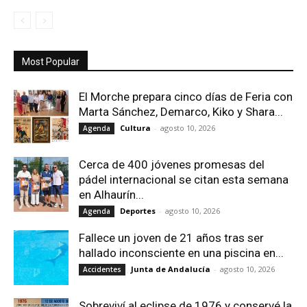
Most Popular
El Morche prepara cinco días de Feria con
Marta Sánchez, Demarco, Kiko y Shara...
Cultura
-
agosto 10, 2026
Agenda
Cerca de 400 jóvenes promesas del
pádel internacional se citan esta semana
en Alhaurín...
Deportes
-
agosto 10, 2026
Agenda
Fallece un joven de 21 años tras ser
hallado inconsciente en una piscina en...
Junta de Andalucía
-
agosto 10, 2026
Accidentes
Sobreviví al eclipse de 1976 y conservé la