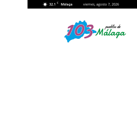
C
32.1
viernes, agosto 7, 2026
Málaga
103
Málaga