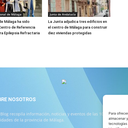
ional de Málaga
Junta de Andalucía
 de Málaga ha sido
La Junta adjudica tres edificios en
Centro de Referencia
el centro de Málaga para construir
ra Epilepsia Refractaria
diez viviendas protegidas
BRE NOSOTROS
S
 Blog recopila información, noticias y eventos de las 103
Para ofrecer
almacenar y/
lidades de la provincia de Málaga.
tecnologías