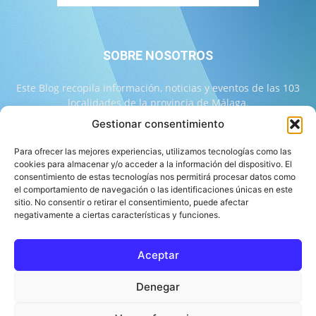
SOBRE NOSOTROS
Este Blog recopila información, noticias y eventos de las 103
localidades de la provincia de Málaga.
Gestionar consentimiento
Contáctanos:
info@103malaga.com
Para ofrecer las mejores experiencias, utilizamos tecnologías como las
cookies para almacenar y/o acceder a la información del dispositivo. El
consentimiento de estas tecnologías nos permitirá procesar datos como
SÍGUENOS
el comportamiento de navegación o las identificaciones únicas en este
sitio. No consentir o retirar el consentimiento, puede afectar
negativamente a ciertas características y funciones.
Aceptar
Sobre 103 Málaga
Equipo de 103 Málaga
Política Editorial
Denegar
Política de Correcciones
Aviso Legal
Contacto
Compromiso con la Provincia
Política de cookies